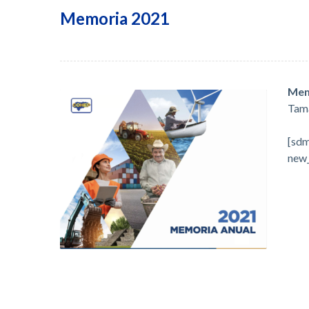
Memoria 2021
Mem
Tam
[sdm
new_