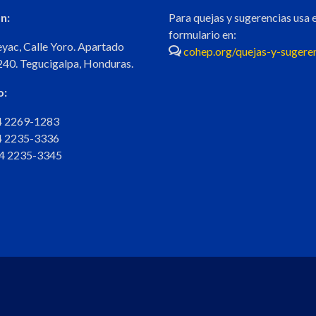
n:
Para quejas y sugerencias usa e
formulario en:
eyac, Calle Yoro. Apartado
cohep.org/quejas-y-sugere
240. Tegucigalpa, Honduras.
o:
04 2269-1283
04 2235-3336
04 2235-3345