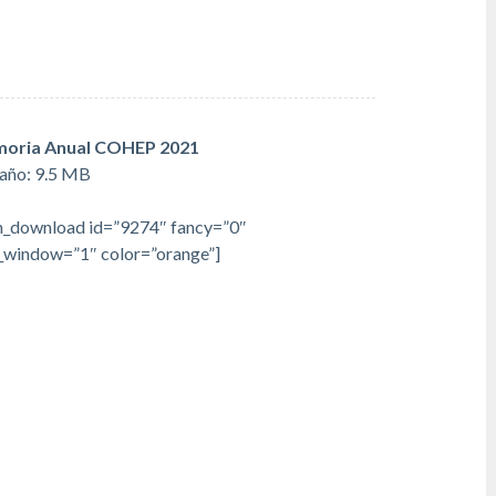
oria Anual COHEP 2021
año:
9.5 MB
_download id=”9274″ fancy=”0″
window=”1″ color=”orange”]