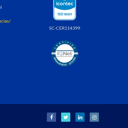
l
ncias/
SC-CER114399