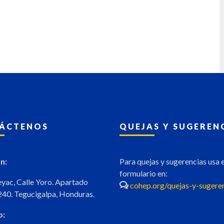
ÁCTENOS
QUEJAS Y SUGEREN
n:
Para quejas y sugerencias usa e
formulario en:
eyac, Calle Yoro. Apartado
cohep.org/quejas-y-sugere
240. Tegucigalpa, Honduras.
o: