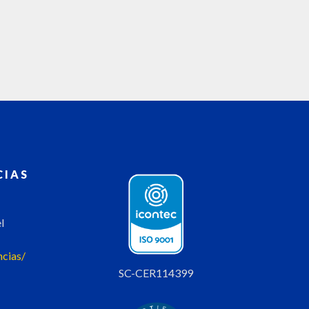
CIAS
l
ncias/
SC-CER114399