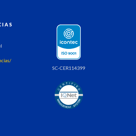
CIAS
l
ncias/
SC-CER114399