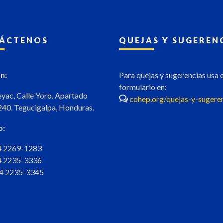
ÁCTENOS
QUEJAS Y SUGEREN
n:
Para quejas y sugerencias usa e
formulario en:
eyac, Calle Yoro. Apartado
cohep.org/quejas-y-sugere
240. Tegucigalpa, Honduras.
o:
04 2269-1283
04 2235-3336
04 2235-3345