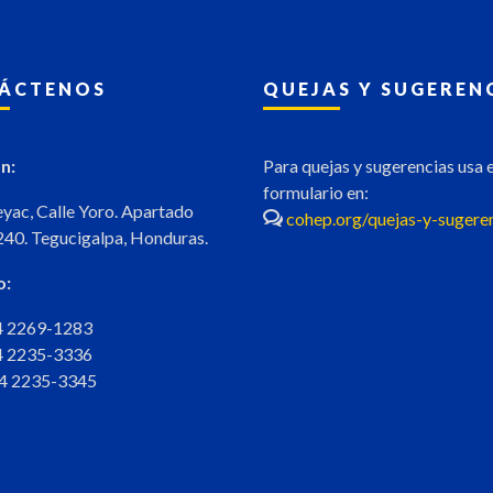
ÁCTENOS
QUEJAS Y SUGEREN
n:
Para quejas y sugerencias usa e
formulario en:
eyac, Calle Yoro. Apartado
cohep.org/quejas-y-sugere
240. Tegucigalpa, Honduras.
o:
04 2269-1283
04 2235-3336
04 2235-3345