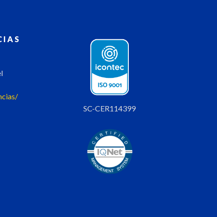
CIAS
l
ncias/
SC-CER114399