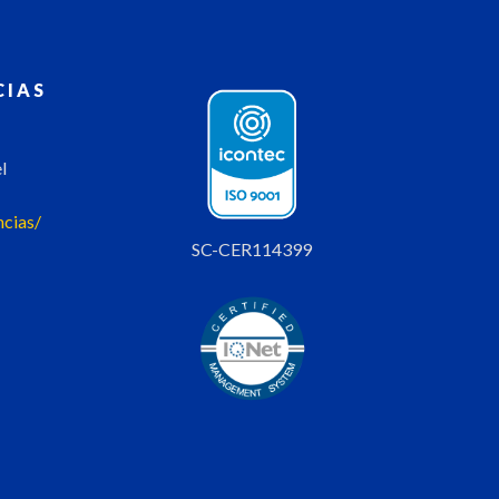
CIAS
l
ncias/
SC-CER114399