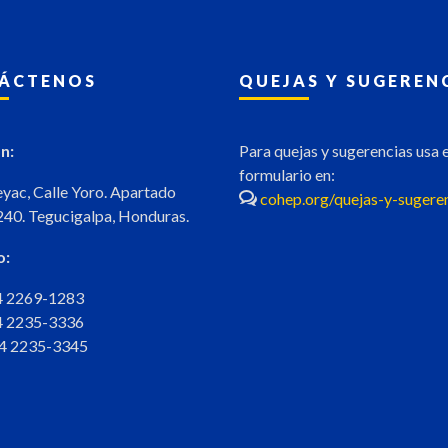
ÁCTENOS
QUEJAS Y SUGEREN
n:
Para quejas y sugerencias usa e
formulario en:
eyac, Calle Yoro. Apartado
cohep.org/quejas-y-sugere
240. Tegucigalpa, Honduras.
o:
04 2269-1283
04 2235-3336
04 2235-3345