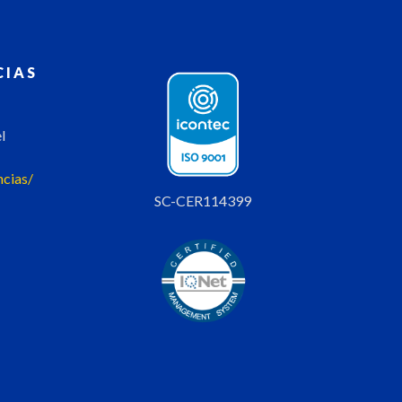
CIAS
l
ncias/
SC-CER114399