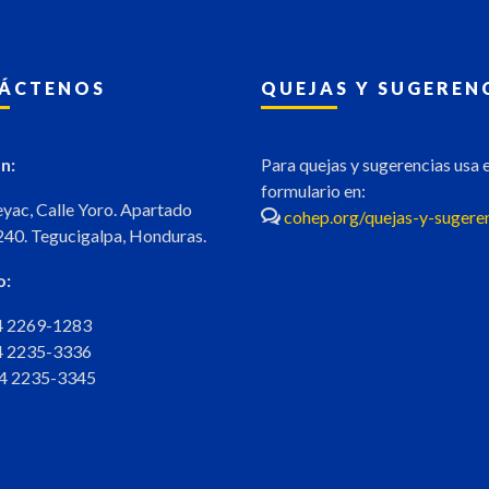
ÁCTENOS
QUEJAS Y SUGEREN
n:
Para quejas y sugerencias usa e
formulario en:
eyac, Calle Yoro. Apartado
cohep.org/quejas-y-sugere
240. Tegucigalpa, Honduras.
o:
04 2269-1283
04 2235-3336
04 2235-3345