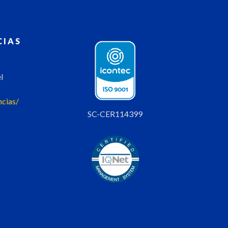
CIAS
l
ncias/
SC-CER114399