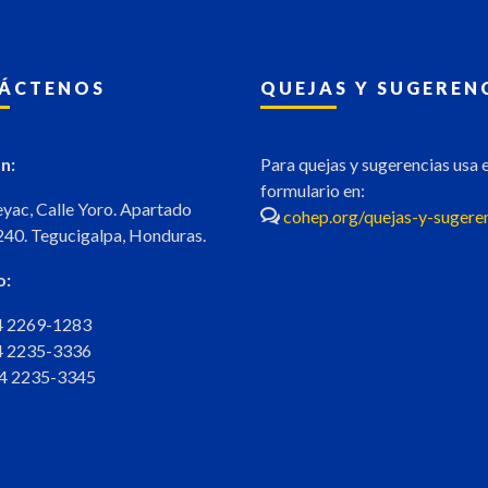
ÁCTENOS
QUEJAS Y SUGEREN
n:
Para quejas y sugerencias usa e
formulario en:
eyac, Calle Yoro. Apartado
cohep.org/quejas-y-sugere
240. Tegucigalpa, Honduras.
o:
04 2269-1283
04 2235-3336
04 2235-3345