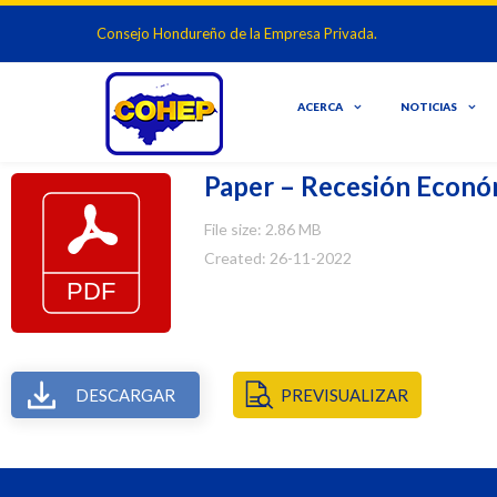
Consejo Hondureño de la Empresa Privada.
ACERCA
NOTICIAS
Paper – Recesión Econo
File size: 2.86 MB
Created: 26-11-2022
DESCARGAR
PREVISUALIZAR