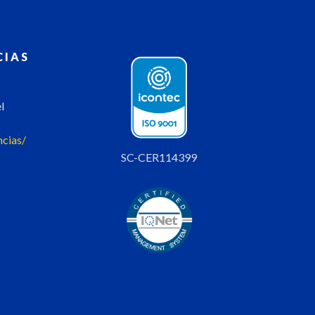
CIAS
l
ncias/
SC-CER114399