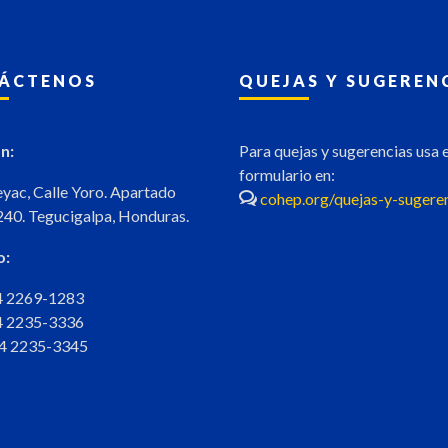
ÁCTENOS
QUEJAS Y SUGEREN
n:
Para quejas y sugerencias usa e
formulario en:
eyac, Calle Yoro. Apartado
cohep.org/quejas-y-sugere
240. Tegucigalpa, Honduras.
o:
04 2269-1283
04 2235-3336
04 2235-3345