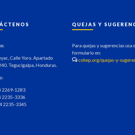
ÁCTENOS
QUEJAS Y SUGEREN
n:
Para quejas y sugerencias usa e
formulario en:
eyac, Calle Yoro. Apartado
cohep.org/quejas-y-sugere
240. Tegucigalpa, Honduras.
o:
04 2269-1283
04 2235-3336
04 2235-3345