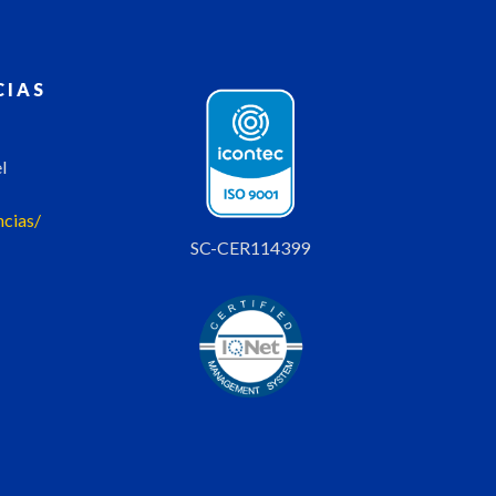
CIAS
l
ncias/
SC-CER114399