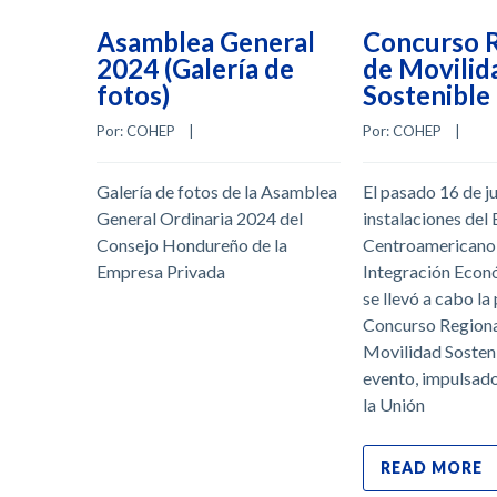
Asamblea General
Concurso 
2024 (Galería de
de Movilid
fotos)
Sostenible
Por: 
COHEP
    |    
Por: 
COHEP
    |    
Galería de fotos de la Asamblea
El pasado 16 de jul
General Ordinaria 2024 del
instalaciones del
Consejo Hondureño de la
Centroamericano
Empresa Privada
Integración Econ
se llevó a cabo la
Concurso Regiona
Movilidad Sosteni
evento, impulsado
la Unión
READ MORE