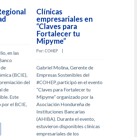
Regional
Clínicas
Foro “M
ad
empresariales en
Lideran
“Claves para
Empresa
Fortalecer tu
Centroa
Mipyme”
Por: 
COHEP
    |
Por: 
COHEP
    |    
io, en las
 Banco
FORO “MUJ
 de
Gabriel Molina, Gerente de
LIDERANDO
ómica (BCIE),
Empresas Sostenibles del
EMPRESARI
 premiación del
#COHEP, participó en el evento
CENTROAM
l de
“Claves para Fortalecer tu
“Impulsando 
ble. Este
Mipyme” organizado por la
el liderazgo 
 por el BCIE,
Asociación Hondureña de
desarrollo e
Instituciones Bancarias
sostenible en
(AHIBA). Durante el evento,
Consejo Hond
estuvieron disponibles clínicas
Empresa Pri
empresariales de los
Comité