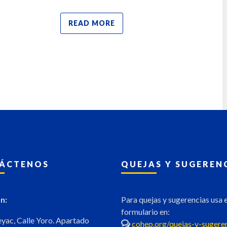
READ MORE
READ MO
ÁCTENOS
QUEJAS Y SUGEREN
n:
Para quejas y sugerencias usa e
formulario en:
eyac, Calle Yoro. Apartado
cohep.org/quejas-y-sugere