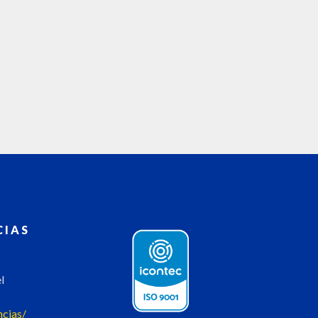
RE
CIAS
l
ncias/