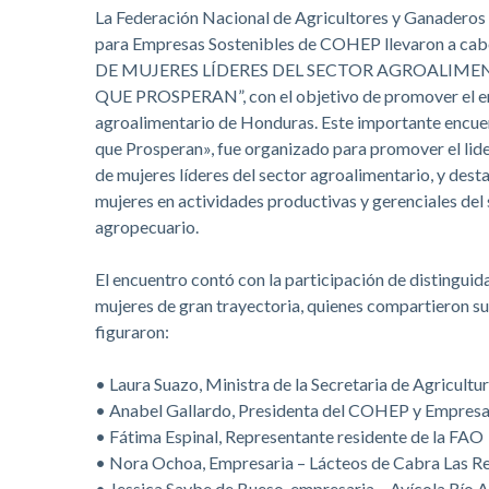
La Federación Nacional de Agricultores y Ganadero
para Empresas Sostenibles de COHEP llevaron a cab
DE MUJERES LÍDERES DEL SECTOR AGROALIME
QUE PROSPERAN”, con el objetivo de promover el e
agroalimentario de Honduras. Este importante encue
que Prosperan», fue organizado para promover el lide
de mujeres líderes del sector agroalimentario, y des
mujeres en actividades productivas y gerenciales del
agropecuario.
El encuentro contó con la participación de distingui
mujeres de gran trayectoria, quienes compartieron su
figuraron:
• Laura Suazo, Ministra de la Secretaria de Agricult
• Anabel Gallardo, Presidenta del COHEP y Empresar
• Fátima Espinal, Representante residente de la FAO
• Nora Ochoa, Empresaria – Lácteos de Cabra Las R
• Jessica Saybe de Bueso, empresaria – Avícola Río A